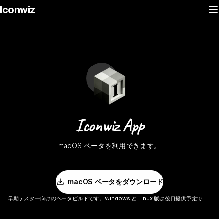
Iconwiz
Iconwiz App
macOS ベータを利用できます。
トップで利用
macOS ベータをダウンロード
早期テスター向けのベータビルドです。Windows と Linux 版は後日提供予定です。